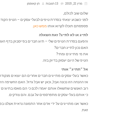
מרץ 21, 2015
13 תגובות
חן קאופמן
שלום שוב לכולם,
לפני כשבוע יצאתי בסדרת טיפים לבעלי עסקים – הטיפ הקודם 
פספסתם תוכלו לקרוא אותו
ממש כאן
.
לתייג או לא לתייג? זאת השאלה
והפעם בסדרת הטיפים שלי – תיוג חברים בפייסבוק בדף העס
האם נכון לתייג חברים?
את מי מתייגים ומתי?
הטיפ של היום יעסוק בדיוק בזה.
אל ״תתייג״ אותי
כאשר בעלי עסקים מתייגים חברים אחרים הם יוצאים מנקודת 
אז ההנחה הזו נכונה אבל, וכאן יש אבל גדול. האם החשיפה הזו
רוב האנשים שתשאלו אותם יאמרו לכם כי הם מאסו בתיוגים ש
כי אותם בעלי עסקים מתפרסמים על גבם. והם צודקים.
כאשר אנו מתוייגים על ידי אדם אחר התמונה נראית אצלנו בפר
זאת.