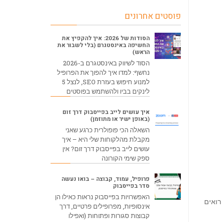
פוסטים אחרונים
הסודות של 2026: איך להקפיץ את
החשיפה באינסטגרם (בלי לשבור את
הראש)
הסוד לשיווק באינסטגרם ב-2026
נחשף: למדו איך להפוך את הפרופיל
למנוע חיפוש בעזרת SEO, לנצל 5
לינקים בביו ולהשתמש בפוסטים
איך עושים לייב בפייסבוק דרך זום
(באופן ישיר או מתוזמן)
השאלה הכי פופולרית כרגע שאני
מקבלת מהלקוחות שלי היא – איך
עושים לייב בפייסבוק דרך זום? אין
ספק שימי הקורונה
פרופיל, עמוד, קבוצה – בואו נעשה
סדר בפייסבוק
האפשרויות בפייסבוק נראות כאילו הן
רואים
אינסופיות, מפרופילים פרטיים, דרך
קבוצות סגורות ופתוחות (ואפילו